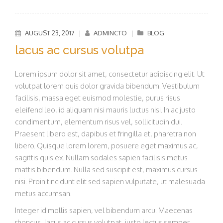
AUGUST 23, 2017
|
ADMINCTO
|
BLOG
lacus ac cursus volutpa
Lorem ipsum dolor sit amet, consectetur adipiscing elit. Ut
volutpat lorem quis dolor gravida bibendum. Vestibulum
facilisis, massa eget euismod molestie, purus risus
eleifend leo, id aliquam nisi mauris luctus nisi. In ac justo
condimentum, elementum risus vel, sollicitudin dui.
Praesent libero est, dapibus et fringilla et, pharetra non
libero. Quisque lorem lorem, posuere eget maximus ac,
sagittis quis ex. Nullam sodales sapien facilisis metus
mattis bibendum. Nulla sed suscipit est, maximus cursus
nisi. Proin tincidunt elit sed sapien vulputate, ut malesuada
metus accumsan.
Integer id mollis sapien, vel bibendum arcu. Maecenas
rhoncus, lacus ac cursus volutpat, justo lectus semper