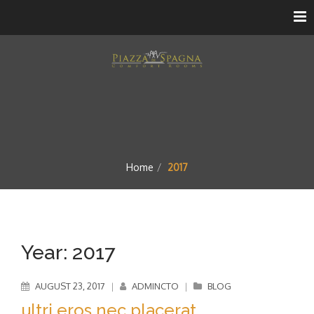
Home
2017
Year:
2017
AUGUST 23, 2017
|
ADMINCTO
|
BLOG
ultri eros nec placerat