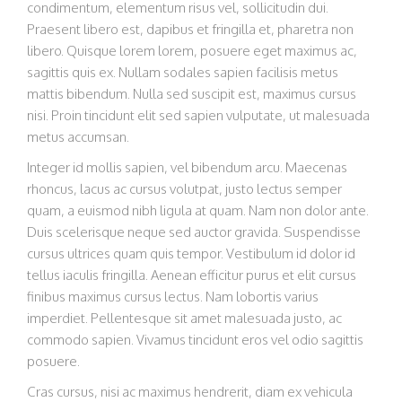
condimentum, elementum risus vel, sollicitudin dui.
Praesent libero est, dapibus et fringilla et, pharetra non
libero. Quisque lorem lorem, posuere eget maximus ac,
sagittis quis ex. Nullam sodales sapien facilisis metus
mattis bibendum. Nulla sed suscipit est, maximus cursus
nisi. Proin tincidunt elit sed sapien vulputate, ut malesuada
metus accumsan.
Integer id mollis sapien, vel bibendum arcu. Maecenas
rhoncus, lacus ac cursus volutpat, justo lectus semper
quam, a euismod nibh ligula at quam. Nam non dolor ante.
Duis scelerisque neque sed auctor gravida. Suspendisse
cursus ultrices quam quis tempor. Vestibulum id dolor id
tellus iaculis fringilla. Aenean efficitur purus et elit cursus
finibus maximus cursus lectus. Nam lobortis varius
imperdiet. Pellentesque sit amet malesuada justo, ac
commodo sapien. Vivamus tincidunt eros vel odio sagittis
posuere.
Cras cursus, nisi ac maximus hendrerit, diam ex vehicula