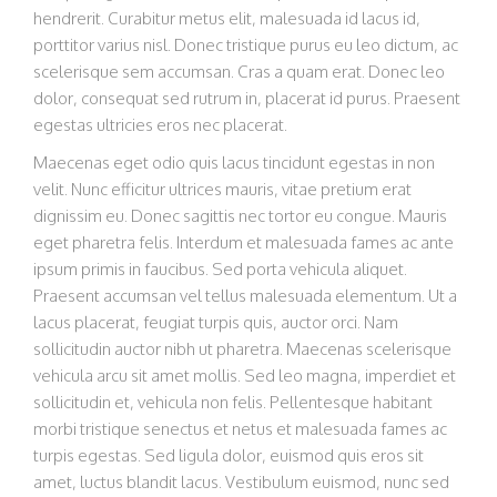
hendrerit. Curabitur metus elit, malesuada id lacus id,
porttitor varius nisl. Donec tristique purus eu leo dictum, ac
scelerisque sem accumsan. Cras a quam erat. Donec leo
dolor, consequat sed rutrum in, placerat id purus. Praesent
egestas ultricies eros nec placerat.
Maecenas eget odio quis lacus tincidunt egestas in non
velit. Nunc efficitur ultrices mauris, vitae pretium erat
dignissim eu. Donec sagittis nec tortor eu congue. Mauris
eget pharetra felis. Interdum et malesuada fames ac ante
ipsum primis in faucibus. Sed porta vehicula aliquet.
Praesent accumsan vel tellus malesuada elementum. Ut a
lacus placerat, feugiat turpis quis, auctor orci. Nam
sollicitudin auctor nibh ut pharetra. Maecenas scelerisque
vehicula arcu sit amet mollis. Sed leo magna, imperdiet et
sollicitudin et, vehicula non felis. Pellentesque habitant
morbi tristique senectus et netus et malesuada fames ac
turpis egestas. Sed ligula dolor, euismod quis eros sit
amet, luctus blandit lacus. Vestibulum euismod, nunc sed