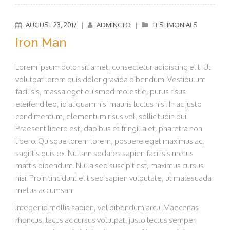
AUGUST 23, 2017
|
ADMINCTO
|
TESTIMONIALS
Iron Man
Lorem ipsum dolor sit amet, consectetur adipiscing elit. Ut
volutpat lorem quis dolor gravida bibendum. Vestibulum
facilisis, massa eget euismod molestie, purus risus
eleifend leo, id aliquam nisi mauris luctus nisi. In ac justo
condimentum, elementum risus vel, sollicitudin dui.
Praesent libero est, dapibus et fringilla et, pharetra non
libero. Quisque lorem lorem, posuere eget maximus ac,
sagittis quis ex. Nullam sodales sapien facilisis metus
mattis bibendum. Nulla sed suscipit est, maximus cursus
nisi. Proin tincidunt elit sed sapien vulputate, ut malesuada
metus accumsan.
Integer id mollis sapien, vel bibendum arcu. Maecenas
rhoncus, lacus ac cursus volutpat, justo lectus semper