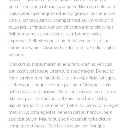
quam, a euismod nibh ligula at quam. Nam non dolor ante.
Duis scelerisque neque sed auctor gravida. Suspendisse
cursus ultrices quam quis tempor. Vestibulum id dolor id
tellus iaculis fringilla. Aenean efficitur purus et elit cursus
finibus maximus cursus lectus. Nam lobortis varius
imperdiet. Pellentesque sit amet malesuada justo, ac
commodo sapien. Vivamus tincidunt eros vel odio sagittis
posuere.
Cras cursus, nisi ac maximus hendrerit, diam ex vehicula
est, eget scelerisque lorem turpis sed magna. Donec ac
est in turpis rutrum faucibus. Ut diam orci, efficitur at ligula
scelerisque, congue scelerisque ligula. Quisque iaculis
ante non auctor dignissim. Nunc convallis orci molestie ex
ullamcorper interdum non vel enim. Sed tortor justo,
aliquet at mollis ut, semper et metus. Nulla nec purus eget
metus vulputate egestas. Aenean cursus rhoncus libero
sed vestibulum. Mauris quis sem id sem fringilla dictum
semper eget massa. Sed lacinia quam non tristique