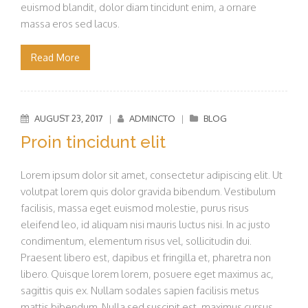
euismod blandit, dolor diam tincidunt enim, a ornare
massa eros sed lacus.
Read More
AUGUST 23, 2017
|
ADMINCTO
|
BLOG
Proin tincidunt elit
Lorem ipsum dolor sit amet, consectetur adipiscing elit. Ut
volutpat lorem quis dolor gravida bibendum. Vestibulum
facilisis, massa eget euismod molestie, purus risus
eleifend leo, id aliquam nisi mauris luctus nisi. In ac justo
condimentum, elementum risus vel, sollicitudin dui.
Praesent libero est, dapibus et fringilla et, pharetra non
libero. Quisque lorem lorem, posuere eget maximus ac,
sagittis quis ex. Nullam sodales sapien facilisis metus
mattis bibendum. Nulla sed suscipit est, maximus cursus