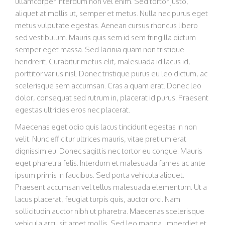
ullamcorper interdum non vel enim. Sed tortor justo,
aliquet at mollis ut, semper et metus. Nulla nec purus eget
metus vulputate egestas. Aenean cursus rhoncus libero
sed vestibulum. Mauris quis sem id sem fringilla dictum
semper eget massa. Sed lacinia quam non tristique
hendrerit. Curabitur metus elit, malesuada id lacus id,
porttitor varius nisl. Donec tristique purus eu leo dictum, ac
scelerisque sem accumsan. Cras a quam erat. Donec leo
dolor, consequat sed rutrum in, placerat id purus. Praesent
egestas ultricies eros nec placerat.
Maecenas eget odio quis lacus tincidunt egestas in non
velit. Nunc efficitur ultrices mauris, vitae pretium erat
dignissim eu. Donec sagittis nec tortor eu congue. Mauris
eget pharetra felis. Interdum et malesuada fames ac ante
ipsum primis in faucibus. Sed porta vehicula aliquet.
Praesent accumsan vel tellus malesuada elementum. Ut a
lacus placerat, feugiat turpis quis, auctor orci. Nam
sollicitudin auctor nibh ut pharetra. Maecenas scelerisque
vehicula arcu sit amet mollis. Sed leo magna, imperdiet et