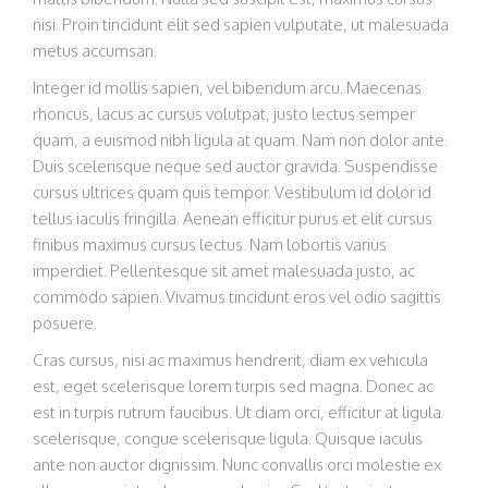
nisi. Proin tincidunt elit sed sapien vulputate, ut malesuada
metus accumsan.
Integer id mollis sapien, vel bibendum arcu. Maecenas
rhoncus, lacus ac cursus volutpat, justo lectus semper
quam, a euismod nibh ligula at quam. Nam non dolor ante.
Duis scelerisque neque sed auctor gravida. Suspendisse
cursus ultrices quam quis tempor. Vestibulum id dolor id
tellus iaculis fringilla. Aenean efficitur purus et elit cursus
finibus maximus cursus lectus. Nam lobortis varius
imperdiet. Pellentesque sit amet malesuada justo, ac
commodo sapien. Vivamus tincidunt eros vel odio sagittis
posuere.
Cras cursus, nisi ac maximus hendrerit, diam ex vehicula
est, eget scelerisque lorem turpis sed magna. Donec ac
est in turpis rutrum faucibus. Ut diam orci, efficitur at ligula
scelerisque, congue scelerisque ligula. Quisque iaculis
ante non auctor dignissim. Nunc convallis orci molestie ex