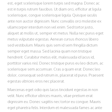
est, eget scelerisque lorem turpis sed magna. Donec ac
est in turpis rutrum faucibus. Ut diam orci, efficitur at ligula
scelerisque, congue scelerisque ligula. Quisque iaculis
ante non auctor dignissim. Nunc convallis orci molestie ex
ullamcorper interdum non vel enim. Sed tortor justo,
aliquet at mollis ut, semper et metus. Nulla nec purus eget
metus vulputate egestas. Aenean cursus rhoncus libero
sed vestibulum. Mauris quis sem id sem fringilla dictum
semper eget massa. Sed lacinia quam non tristique
hendrerit. Curabitur metus elit, malesuada id lacus id,
porttitor varius nisl. Donec tristique purus eu leo dictum, ac
scelerisque sem accumsan. Cras a quam erat. Donec leo
dolor, consequat sed rutrum in, placerat id purus. Praesent
egestas ultricies eros nec placerat.
Maecenas eget odio quis lacus tincidunt egestas in non
velit. Nunc efficitur ultrices mauris, vitae pretium erat
dignissim eu. Donec sagittis nec tortor eu congue. Mauris
eget pharetra felis. Interdum et malesuada fames ac ante