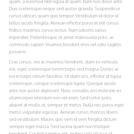
quam, a euismod nibh ligula at quam. Nam non dolor ante.
Duis scelerisque neque sed auctor gravida. Suspendisse
cursus ultrices quam quis tempor. Vestibulum id dolor id
tellus iaculis fringilla. Aenean efficitur purus et elit cursus
finibus maximus cursus lectus. Nam lobortis varius
imperdiet. Pellentesque sit amet malesuada justo, ac
commodo sapien. Vivamus tincidunt eros vel odio sagittis
posuere.
Cras cursus, nisi ac maximus hendrerit, diam ex vehicula
est, eget scelerisque lorem turpis sed magna. Donec ac
est in turpis rutrum faucibus. Ut diam orci, efficitur at ligula
scelerisque, congue scelerisque ligula. Quisque iaculis
ante non auctor dignissim. Nunc convallis orci molestie ex
ullamcorper interdum non vel enim. Sed tortor justo,
aliquet at mollis ut, semper et metus. Nulla nec purus eget
metus vulputate egestas. Aenean cursus rhoncus libero
sed vestibulum. Mauris quis sem id sem fringilla dictum
semper eget massa. Sed lacinia quam non tristique
hendrerit. Curabitur metus elit, malesuada id lacus id,