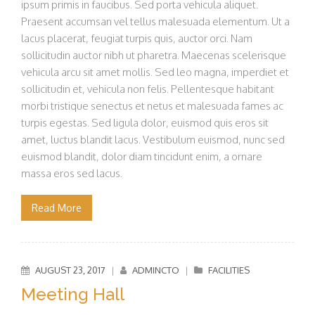
ipsum primis in faucibus. Sed porta vehicula aliquet.
Praesent accumsan vel tellus malesuada elementum. Ut a
lacus placerat, feugiat turpis quis, auctor orci. Nam
sollicitudin auctor nibh ut pharetra. Maecenas scelerisque
vehicula arcu sit amet mollis. Sed leo magna, imperdiet et
sollicitudin et, vehicula non felis. Pellentesque habitant
morbi tristique senectus et netus et malesuada fames ac
turpis egestas. Sed ligula dolor, euismod quis eros sit
amet, luctus blandit lacus. Vestibulum euismod, nunc sed
euismod blandit, dolor diam tincidunt enim, a ornare
massa eros sed lacus.
Read More
AUGUST 23, 2017
|
ADMINCTO
|
FACILITIES
Meeting Hall