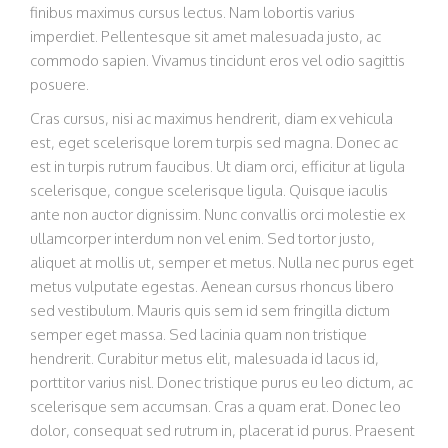
finibus maximus cursus lectus. Nam lobortis varius
imperdiet. Pellentesque sit amet malesuada justo, ac
commodo sapien. Vivamus tincidunt eros vel odio sagittis
posuere.
Cras cursus, nisi ac maximus hendrerit, diam ex vehicula
est, eget scelerisque lorem turpis sed magna. Donec ac
est in turpis rutrum faucibus. Ut diam orci, efficitur at ligula
scelerisque, congue scelerisque ligula. Quisque iaculis
ante non auctor dignissim. Nunc convallis orci molestie ex
ullamcorper interdum non vel enim. Sed tortor justo,
aliquet at mollis ut, semper et metus. Nulla nec purus eget
metus vulputate egestas. Aenean cursus rhoncus libero
sed vestibulum. Mauris quis sem id sem fringilla dictum
semper eget massa. Sed lacinia quam non tristique
hendrerit. Curabitur metus elit, malesuada id lacus id,
porttitor varius nisl. Donec tristique purus eu leo dictum, ac
scelerisque sem accumsan. Cras a quam erat. Donec leo
dolor, consequat sed rutrum in, placerat id purus. Praesent