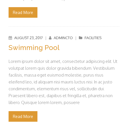
Read More
AUGUST 23, 2017
|
ADMINCTO
|
FACILITIES
Swimming Pool
Lorem ipsum dolor sit amet, consectetur adipiscing elit. Ut
volutpat lorem quis dolor gravida bibendum. Vestibulum
facilisis, massa eget euismod molestie, purus risus
eleifend leo, id aliquam nisi mauris luctus nisi. In ac justo
condimentum, elementum risus vel, sollicitudin dui.
Praesent libero est, dapibus et fringilla et, pharetra non
libero. Quisque lorem lorem, posuere
Read More