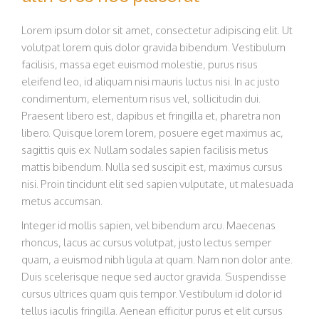
Lorem ipsum dolor sit amet, consectetur adipiscing elit. Ut
volutpat lorem quis dolor gravida bibendum. Vestibulum
facilisis, massa eget euismod molestie, purus risus
eleifend leo, id aliquam nisi mauris luctus nisi. In ac justo
condimentum, elementum risus vel, sollicitudin dui.
Praesent libero est, dapibus et fringilla et, pharetra non
libero. Quisque lorem lorem, posuere eget maximus ac,
sagittis quis ex. Nullam sodales sapien facilisis metus
mattis bibendum. Nulla sed suscipit est, maximus cursus
nisi. Proin tincidunt elit sed sapien vulputate, ut malesuada
metus accumsan.
Integer id mollis sapien, vel bibendum arcu. Maecenas
rhoncus, lacus ac cursus volutpat, justo lectus semper
quam, a euismod nibh ligula at quam. Nam non dolor ante.
Duis scelerisque neque sed auctor gravida. Suspendisse
cursus ultrices quam quis tempor. Vestibulum id dolor id
tellus iaculis fringilla. Aenean efficitur purus et elit cursus