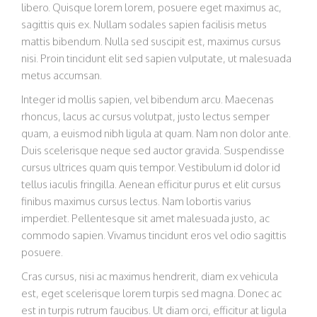
libero. Quisque lorem lorem, posuere eget maximus ac,
sagittis quis ex. Nullam sodales sapien facilisis metus
mattis bibendum. Nulla sed suscipit est, maximus cursus
nisi. Proin tincidunt elit sed sapien vulputate, ut malesuada
metus accumsan.
Integer id mollis sapien, vel bibendum arcu. Maecenas
rhoncus, lacus ac cursus volutpat, justo lectus semper
quam, a euismod nibh ligula at quam. Nam non dolor ante.
Duis scelerisque neque sed auctor gravida. Suspendisse
cursus ultrices quam quis tempor. Vestibulum id dolor id
tellus iaculis fringilla. Aenean efficitur purus et elit cursus
finibus maximus cursus lectus. Nam lobortis varius
imperdiet. Pellentesque sit amet malesuada justo, ac
commodo sapien. Vivamus tincidunt eros vel odio sagittis
posuere.
Cras cursus, nisi ac maximus hendrerit, diam ex vehicula
est, eget scelerisque lorem turpis sed magna. Donec ac
est in turpis rutrum faucibus. Ut diam orci, efficitur at ligula