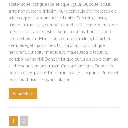
scelerisque, congue scelerisque ligula. Quisque iaculis
ante non auctor dignissim. Nunc convallis orci molestie ex
ullamcorper interdum non vel enim. Sed tortor justo,
aliquet at mollis ut, semper et metus. Nulla nec purus eget
metus vulputate egestas. Aenean cursus rhoncus libero
sed vestibulum. Mauris quis sem id sem fringilla dictum
semper eget massa. Sed lacinia quam non tristique
hendrerit. Curabitur metus elit, malesuada id lacus id,
porttitor varius nisl. Donec tristique purus eu leo dictum, ac
scelerisque sem accumsan. Cras a quam erat. Donec leo
dolor, consequat sed rutrum in, placerat id purus. Praesent
egestas ultricies eros nec placerat.
Read More
1
2