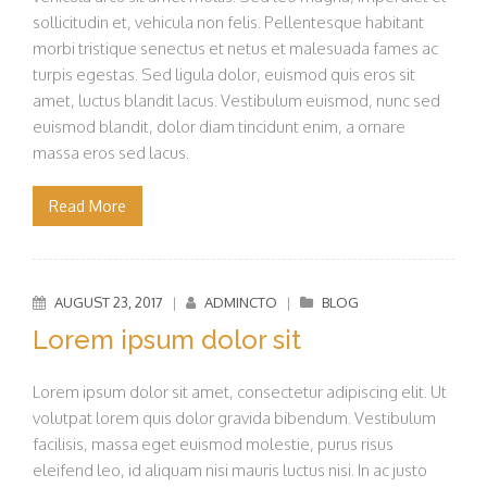
sollicitudin et, vehicula non felis. Pellentesque habitant
morbi tristique senectus et netus et malesuada fames ac
turpis egestas. Sed ligula dolor, euismod quis eros sit
amet, luctus blandit lacus. Vestibulum euismod, nunc sed
euismod blandit, dolor diam tincidunt enim, a ornare
massa eros sed lacus.
Read More
AUGUST 23, 2017
|
ADMINCTO
|
BLOG
Lorem ipsum dolor sit
Lorem ipsum dolor sit amet, consectetur adipiscing elit. Ut
volutpat lorem quis dolor gravida bibendum. Vestibulum
facilisis, massa eget euismod molestie, purus risus
eleifend leo, id aliquam nisi mauris luctus nisi. In ac justo