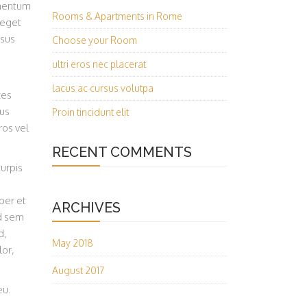
ementum
Rooms & Apartments in Rome
 eget
rsus
Choose your Room
ultri eros nec placerat
lacus ac cursus volutpa
ces
sus
Proin tincidunt elit
ros vel
RECENT COMMENTS
turpis
per et
ARCHIVES
id sem
d,
May 2018
lor,
August 2017
eu.