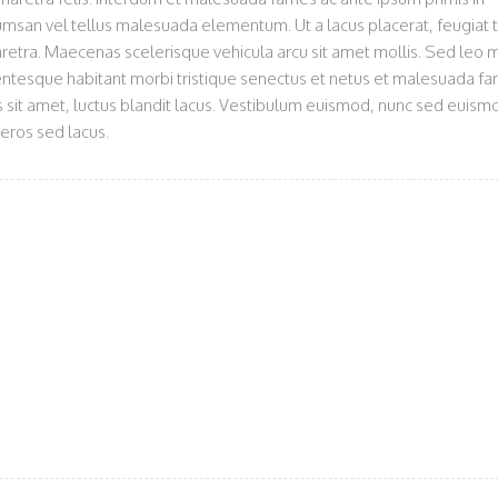
umsan vel tellus malesuada elementum. Ut a lacus placerat, feugiat t
pharetra. Maecenas scelerisque vehicula arcu sit amet mollis. Sed leo
ellentesque habitant morbi tristique senectus et netus et malesuada f
s sit amet, luctus blandit lacus. Vestibulum euismod, nunc sed euism
 eros sed lacus.