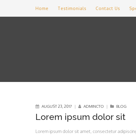
Home
Testimonials
Contact Us
Sp
AUGUST 23, 2017
|
ADMINCTO
|
BLOG
Lorem ipsum dolor sit
Lorem ipsum dolor sit amet, consectetur adipiscing 