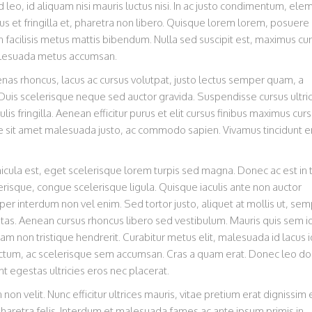
leo, id aliquam nisi mauris luctus nisi. In ac justo condimentum, el
pibus et fringilla et, pharetra non libero. Quisque lorem lorem, posuere
n facilisis metus mattis bibendum. Nulla sed suscipit est, maximus cu
 malesuada metus accumsan.
nas rhoncus, lacus ac cursus volutpat, justo lectus semper quam, a
Duis scelerisque neque sed auctor gravida. Suspendisse cursus ultri
is fringilla. Aenean efficitur purus et elit cursus finibus maximus cur
ue sit amet malesuada justo, ac commodo sapien. Vivamus tincidunt e
hicula est, eget scelerisque lorem turpis sed magna. Donec ac est in 
celerisque, congue scelerisque ligula. Quisque iaculis ante non auctor
per interdum non vel enim. Sed tortor justo, aliquet at mollis ut, sem
tas. Aenean cursus rhoncus libero sed vestibulum. Mauris quis sem 
m non tristique hendrerit. Curabitur metus elit, malesuada id lacus i
o dictum, ac scelerisque sem accumsan. Cras a quam erat. Donec leo do
t egestas ultricies eros nec placerat.
on velit. Nunc efficitur ultrices mauris, vitae pretium erat dignissim 
haretra felis. Interdum et malesuada fames ac ante ipsum primis in