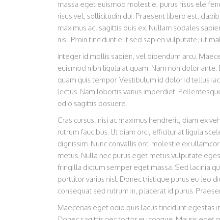
massa eget euismod molestie, purus risus eleifend 
risus vel, sollicitudin dui. Praesent libero est, da
maximus ac, sagittis quis ex. Nullam sodales sapie
nisi. Proin tincidunt elit sed sapien vulputate, ut
Integer id mollis sapien, vel bibendum arcu. Maece
euismod nibh ligula at quam. Nam non dolor ante. 
quam quis tempor. Vestibulum id dolor id tellus iacul
lectus. Nam lobortis varius imperdiet. Pellentesq
odio sagittis posuere.
Cras cursus, nisi ac maximus hendrerit, diam ex ve
rutrum faucibus. Ut diam orci, efficitur at ligula s
dignissim. Nunc convallis orci molestie ex ullamcor
metus. Nulla nec purus eget metus vulputate eges
fringilla dictum semper eget massa. Sed lacinia qua
porttitor varius nisl. Donec tristique purus eu le
consequat sed rutrum in, placerat id purus. Praesen
Maecenas eget odio quis lacus tincidunt egestas in n
Donec sagittis nec tortor eu congue. Mauris eget p