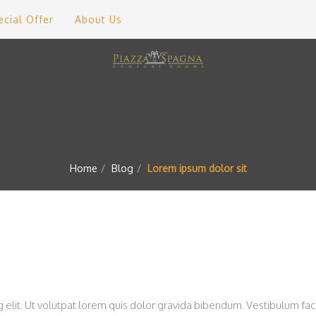
ecial Offer
About Us
Home
Blog
Lorem ipsum dolor sit
elit. Ut volutpat lorem quis dolor gravida bibendum. Vestibulum facil