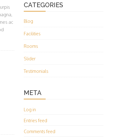
CATEGORIES
urpis
 magna,
Blog
ames ac
od
Facilities
Rooms
Slider
Testimonials
META
Log in
Entries feed
Comments feed